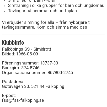
Sim & lek för barn 4-6 år
KALENDER
Simträning i olika grupper för barn och ungdomar.
Tävlingar på hemma- och bortaplan
Vi erbjuder simning för alla – från nybörjare till
tävlingssimmare. Kom och simma med oss!
Klubbinfo
Falköpings SS - Simidrott
Bildad: 1966-05-09
Föreningsnummer: 13737-33
Bankgiro: 374-8746
Organisationsnummer: 867800-2745
Postadress:
Götavägen 30, 521 44 Falköping
E-post:
fss@fss-falkoping.se