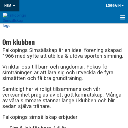
HEM
LOGGA IN
HEM
Om klubben
AKTUELLT
Falköpings Simsällskap är en ideel förening skapad
VÅRA GRUPPER
1966 med syfte att utbilda & utöva sporten simning.
Vi riktar oss till barn och ungdomar. Fokus för
TÄVLINGSINFO
simträningen är att lära sig och utveckla de fyra
simsätten och få bra grundträning.
MEDLEMSKAP
Samtidigt har vi roligt tillsammans och vår
OM KLUBBEN
verksamhet präglas av ett gott kamratskap. Många
av våra simmare stannar länge i klubben och blir
FUNKTIONÄR
sedan själva tränare.
KONTAKT
Falköpings simsällskap erbjuder: