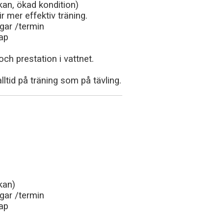
kan, ökad kondition)
ir mer effektiv träning.
gar /termin
ap
och prestation i vattnet.
ltid på träning som på tävling.
kan)
gar /termin
ap