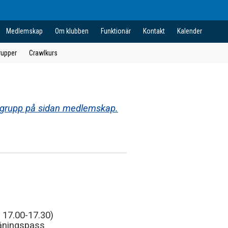
Medlemskap
Om klubben
Funktionär
Kontakt
Kalender
rupper
Crawlkurs
e grupp på sidan medlemskap.
 17.00-17.30)
räningspass