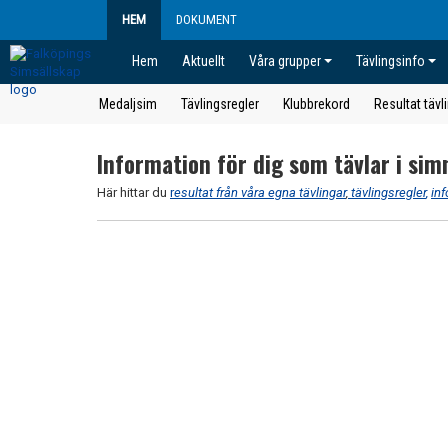
HEM
DOKUMENT
Hem
Aktuellt
Våra grupper
Tävlingsinfo
Medaljsim
Tävlingsregler
Klubbrekord
Resultat tävl
Information för dig som tävlar i sim
Här hittar du
r
esultat från våra egna tävlingar
,
tävlingsregler
,
in