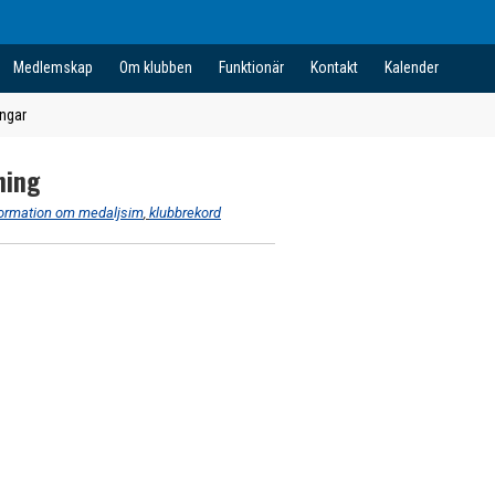
Medlemskap
Om klubben
Funktionär
Kontakt
Kalender
ingar
ning
formation om medaljsim
,
klubbrekord