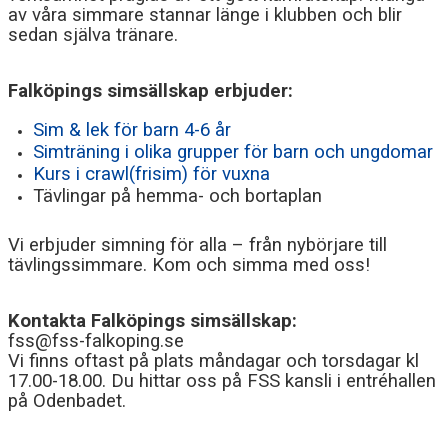
KALENDER
av våra simmare stannar länge i klubben och blir
sedan själva tränare.
Falköpings simsällskap erbjuder:
Sim & lek för barn 4-6 år
Simträning i olika grupper för barn och ungdomar
Kurs i crawl(frisim) för vuxna
Tävlingar på hemma- och bortaplan
Vi erbjuder simning för alla – från nybörjare till
tävlingssimmare. Kom och simma med oss!
Kontakta Falköpings simsällskap:
fss@fss-falkoping.se
Vi finns oftast på plats måndagar och torsdagar kl
17.00-18.00.
Du hittar oss på FSS kansli i entréhallen
på Odenbadet.