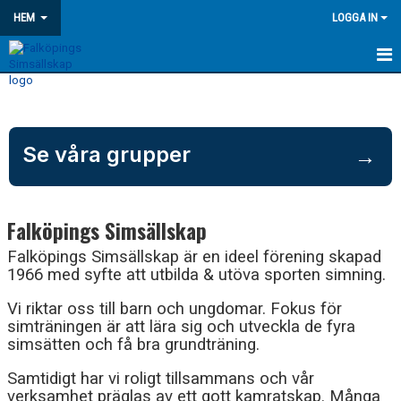
HEM
LOGGA IN
HEM
AKTUELLT
Se våra grupper
→
VÅRA GRUPPER
TÄVLINGSINFO
Falköpings Simsällskap
MEDLEMSKAP
Falköpings Simsällskap är en ideel förening skapad
1966 med syfte att utbilda & utöva sporten simning.
OM KLUBBEN
Vi riktar oss till barn och ungdomar. Fokus för
simträningen är att lära sig och utveckla de fyra
FUNKTIONÄR
simsätten och få bra grundträning.
KONTAKT
Samtidigt har vi roligt tillsammans och vår
verksamhet präglas av ett gott kamratskap. Många